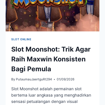
SLOT ONLINE
Slot Moonshot: Trik Agar
Raih Maxwin Konsisten
Bagi Pemula
By
PutaumauJaertguRt294
01/09/2026
Slot Moonshot adalah permainan slot
bertema luar angkasa yang menghadirkan
sensasi petualangan dengan visual