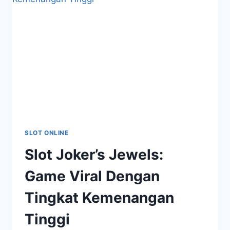
UNTUK
HASIL
KONSISTEN
SLOT ONLINE
Slot Joker’s Jewels:
Game Viral Dengan
Tingkat Kemenangan
Tinggi