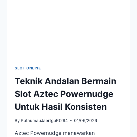
PANAS
SLOT ONLINE
Teknik Andalan Bermain
Slot Aztec Powernudge
Untuk Hasil Konsisten
By
PutaumauJaertguRt294
01/06/2026
Aztec Powernudge menawarkan