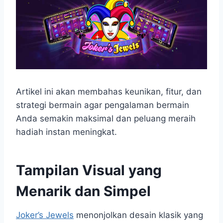
Artikel ini akan membahas keunikan, fitur, dan
strategi bermain agar pengalaman bermain
Anda semakin maksimal dan peluang meraih
hadiah instan meningkat.
Tampilan Visual yang
Menarik dan Simpel
Joker’s Jewels
menonjolkan desain klasik yang