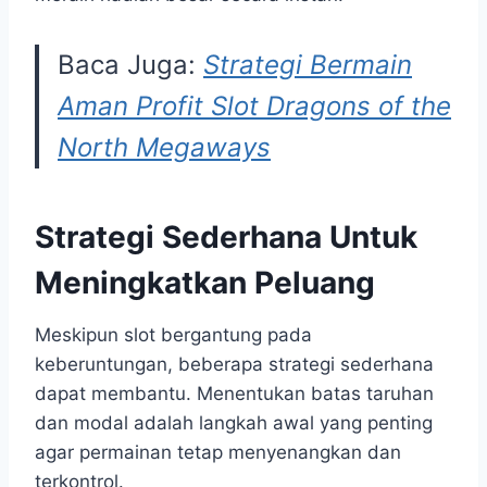
Baca Juga:
Strategi Bermain
Aman Profit Slot Dragons of the
North Megaways
Strategi Sederhana Untuk
Meningkatkan Peluang
Meskipun slot bergantung pada
keberuntungan, beberapa strategi sederhana
dapat membantu. Menentukan batas taruhan
dan modal adalah langkah awal yang penting
agar permainan tetap menyenangkan dan
terkontrol.