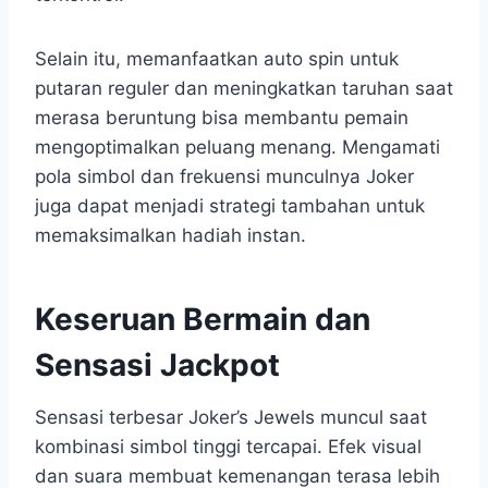
Selain itu, memanfaatkan auto spin untuk
putaran reguler dan meningkatkan taruhan saat
merasa beruntung bisa membantu pemain
mengoptimalkan peluang menang. Mengamati
pola simbol dan frekuensi munculnya Joker
juga dapat menjadi strategi tambahan untuk
memaksimalkan hadiah instan.
Keseruan Bermain dan
Sensasi Jackpot
Sensasi terbesar Joker’s Jewels muncul saat
kombinasi simbol tinggi tercapai. Efek visual
dan suara membuat kemenangan terasa lebih