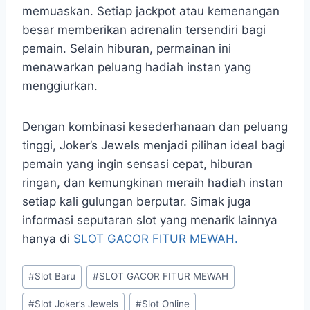
memuaskan. Setiap jackpot atau kemenangan
besar memberikan adrenalin tersendiri bagi
pemain. Selain hiburan, permainan ini
menawarkan peluang hadiah instan yang
menggiurkan.
Dengan kombinasi kesederhanaan dan peluang
tinggi, Joker’s Jewels menjadi pilihan ideal bagi
pemain yang ingin sensasi cepat, hiburan
ringan, dan kemungkinan meraih hadiah instan
setiap kali gulungan berputar. Simak juga
informasi seputaran slot yang menarik lainnya
hanya di
SLOT GACOR FITUR MEWAH.
Post
#
Slot Baru
#
SLOT GACOR FITUR MEWAH
Tags:
#
Slot Joker’s Jewels
#
Slot Online