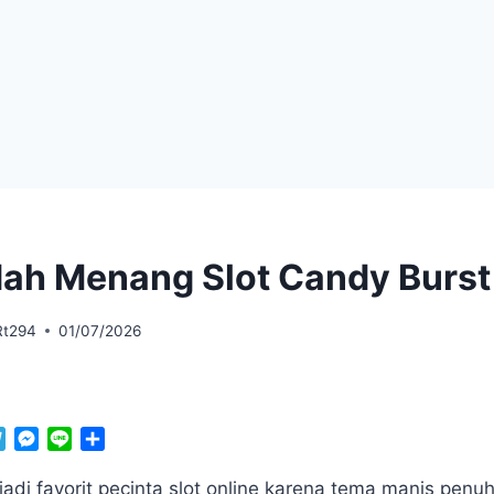
ah Menang Slot Candy Burst
Rt294
01/07/2026
T
M
L
S
e
e
i
h
l
s
n
a
jadi favorit pecinta slot online karena tema manis penu