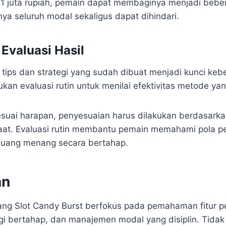
n 1 juta rupiah, pemain dapat membaginya menjadi bebe
gnya seluruh modal sekaligus dapat dihindari.
 Evaluasi Hasil
i tips dan strategi yang sudah dibuat menjadi kunci keb
kan evaluasi rutin untuk menilai efektivitas metode ya
sesuai harapan, penyesuaian harus dilakukan berdasarka
aat. Evaluasi rutin membantu pemain memahami pola p
luang menang secara bertahap.
an
ng Slot Candy Burst berfokus pada pemahaman fitur p
gi bertahap, dan manajemen modal yang disiplin. Tida