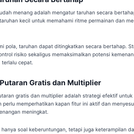
mudah menang adalah mengatur taruhan secara bertaha
aruhan kecil untuk memahami ritme permainan dan mel
 pola, taruhan dapat ditingkatkan secara bertahap. Str
trol risiko sekaligus memaksimalkan potensi kemenan
terlalu cepat.
Putaran Gratis dan Multiplier
ran gratis dan multiplier adalah strategi efektif untu
 perlu memperhatikan kapan fitur ini aktif dan menyes
menangan meningkat.
an hanya soal keberuntungan, tetapi juga keterampilan 