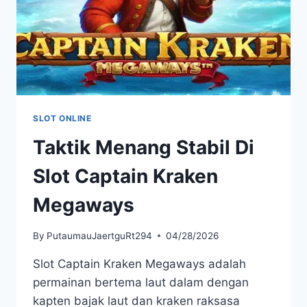
SLOT ONLINE
Taktik Menang Stabil Di
Slot Captain Kraken
Megaways
By
PutaumauJaertguRt294
04/28/2026
Slot Captain Kraken Megaways adalah
permainan bertema laut dalam dengan
kapten bajak laut dan kraken raksasa