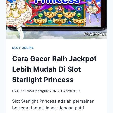
DELUXE
SLOT ONLINE
Cara Gacor Raih Jackpot
Lebih Mudah Di Slot
Starlight Princess
By
PutaumauJaertguRt294
04/28/2026
Slot Starlight Princess adalah permainan
bertema fantasi langit dengan putri