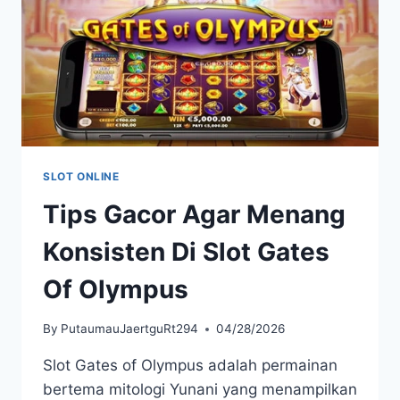
PRINCESS
SLOT ONLINE
Tips Gacor Agar Menang
Konsisten Di Slot Gates
Of Olympus
By
PutaumauJaertguRt294
04/28/2026
Slot Gates of Olympus adalah permainan
bertema mitologi Yunani yang menampilkan