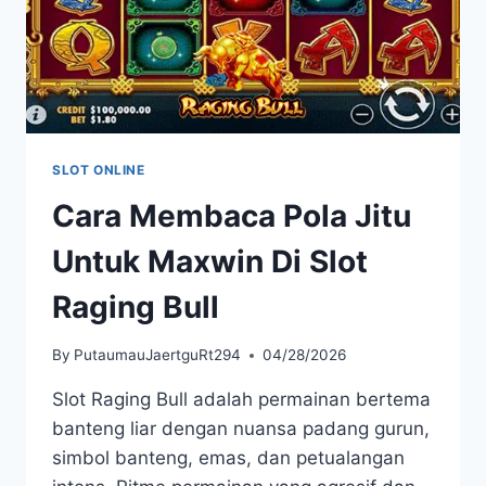
SLOT ONLINE
Cara Membaca Pola Jitu
Untuk Maxwin Di Slot
Raging Bull
By
PutaumauJaertguRt294
04/28/2026
Slot Raging Bull adalah permainan bertema
banteng liar dengan nuansa padang gurun,
simbol banteng, emas, dan petualangan