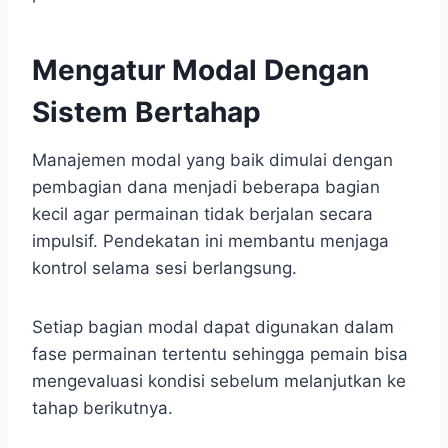
Mengatur Modal Dengan
Sistem Bertahap
Manajemen modal yang baik dimulai dengan
pembagian dana menjadi beberapa bagian
kecil agar permainan tidak berjalan secara
impulsif. Pendekatan ini membantu menjaga
kontrol selama sesi berlangsung.
Setiap bagian modal dapat digunakan dalam
fase permainan tertentu sehingga pemain bisa
mengevaluasi kondisi sebelum melanjutkan ke
tahap berikutnya.