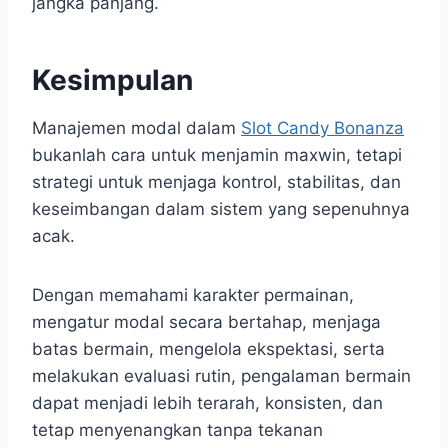
jangka panjang.
Kesimpulan
Manajemen modal dalam
Slot Candy Bonanza
bukanlah cara untuk menjamin maxwin, tetapi
strategi untuk menjaga kontrol, stabilitas, dan
keseimbangan dalam sistem yang sepenuhnya
acak.
Dengan memahami karakter permainan,
mengatur modal secara bertahap, menjaga
batas bermain, mengelola ekspektasi, serta
melakukan evaluasi rutin, pengalaman bermain
dapat menjadi lebih terarah, konsisten, dan
tetap menyenangkan tanpa tekanan