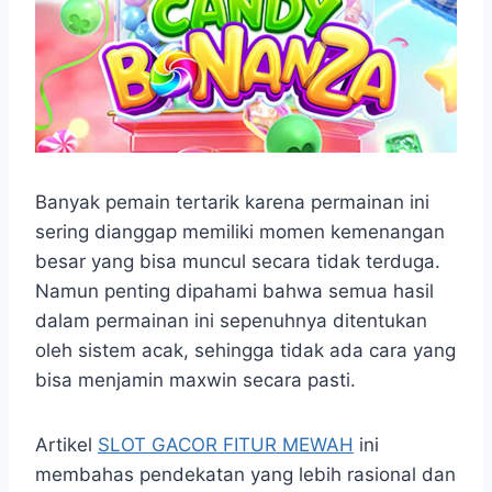
Banyak pemain tertarik karena permainan ini
sering dianggap memiliki momen kemenangan
besar yang bisa muncul secara tidak terduga.
Namun penting dipahami bahwa semua hasil
dalam permainan ini sepenuhnya ditentukan
oleh sistem acak, sehingga tidak ada cara yang
bisa menjamin maxwin secara pasti.
Artikel
SLOT GACOR FITUR MEWAH
ini
membahas pendekatan yang lebih rasional dan