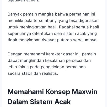
Banyak pemain mengira bahwa permainan ini
memiliki pola tersembunyi yang bisa digunakan
untuk meningkatkan hasil. Padahal semua hasil
sepenuhnya ditentukan oleh sistem acak yang
tidak menyimpan riwayat putaran sebelumnya.
Dengan memahami karakter dasar ini, pemain
dapat menghindari kesalahan persepsi dan
lebih fokus pada pengelolaan permainan
secara stabil dan realistis.
Memahami Konsep Maxwin
Dalam Sistem Acak