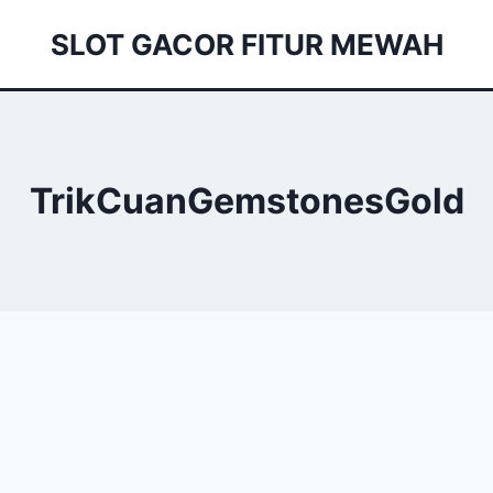
SLOT GACOR FITUR MEWAH
TrikCuanGemstonesGold