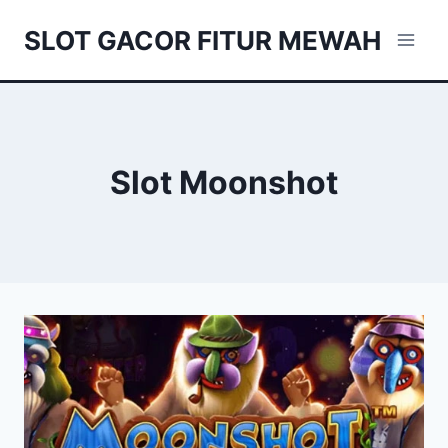
Skip
SLOT GACOR FITUR MEWAH
to
content
Slot Moonshot