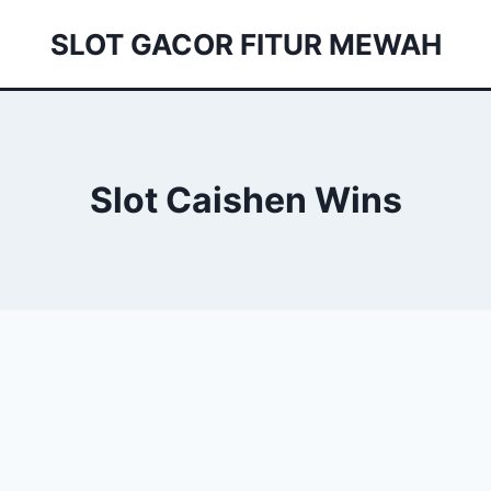
SLOT GACOR FITUR MEWAH
Slot Caishen Wins