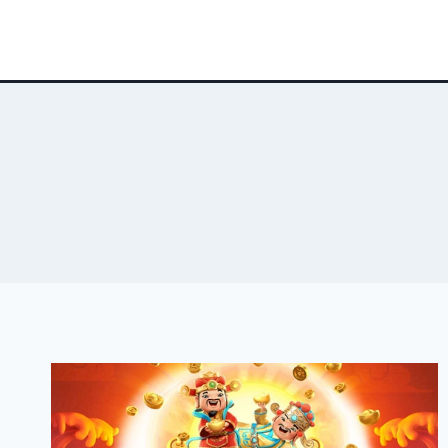
Skip
to
content