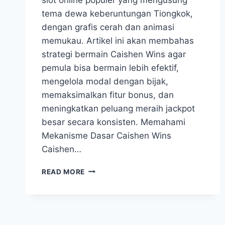
tema dewa keberuntungan Tiongkok,
dengan grafis cerah dan animasi
memukau. Artikel ini akan membahas
strategi bermain Caishen Wins agar
pemula bisa bermain lebih efektif,
mengelola modal dengan bijak,
memaksimalkan fitur bonus, dan
meningkatkan peluang meraih jackpot
besar secara konsisten. Memahami
Mekanisme Dasar Caishen Wins
Caishen…
BOCORAN
READ MORE
STRATEGI
MAIN
SLOT
CAISHEN
WINS