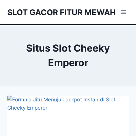
Skip
SLOT GACOR FITUR MEWAH
to
content
Situs Slot Cheeky
Emperor