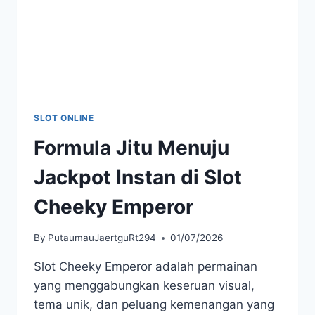
SLOT ONLINE
Formula Jitu Menuju
Jackpot Instan di Slot
Cheeky Emperor
By
PutaumauJaertguRt294
01/07/2026
Slot Cheeky Emperor adalah permainan
yang menggabungkan keseruan visual,
tema unik, dan peluang kemenangan yang