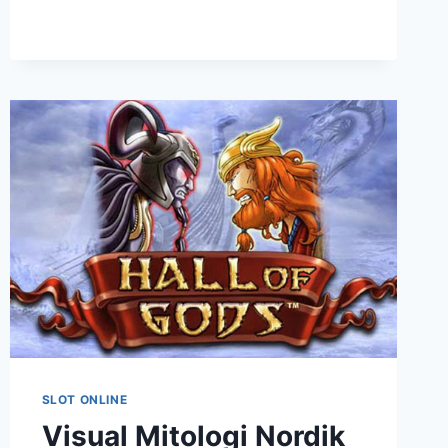
PROGRESIF
MENGUAT
DI
SLOT
MEGA
MOOLAH
SLOT ONLINE
Visual Mitologi Nordik