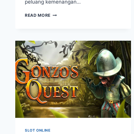
peluang kemenangan…
PENDEKATAN
READ MORE
SPIN
SANTAI
COCOK
UNTUK
SLOT
TWIN
SPIN
SLOT ONLINE