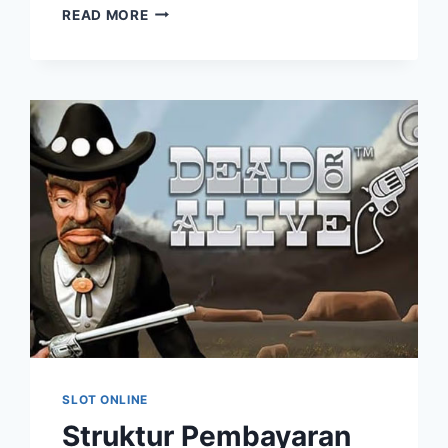
IRAMA
READ MORE
PUTARAN
TRADISIONAL
TERASA
KONSISTEN
PADA
SLOT
THUNDERSTRUCK
II
SLOT ONLINE
Struktur Pembayaran