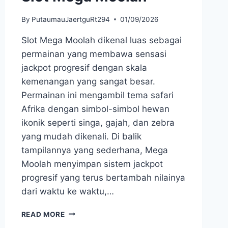
By
PutaumauJaertguRt294
01/09/2026
Slot Mega Moolah dikenal luas sebagai
permainan yang membawa sensasi
jackpot progresif dengan skala
kemenangan yang sangat besar.
Permainan ini mengambil tema safari
Afrika dengan simbol-simbol hewan
ikonik seperti singa, gajah, dan zebra
yang mudah dikenali. Di balik
tampilannya yang sederhana, Mega
Moolah menyimpan sistem jackpot
progresif yang terus bertambah nilainya
dari waktu ke waktu,…
SENSASI
READ MORE
JACKPOT