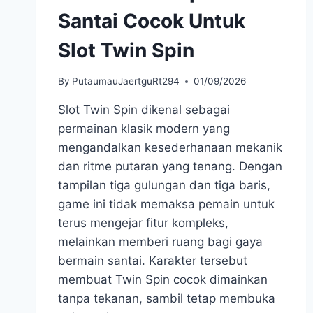
Santai Cocok Untuk
Slot Twin Spin
By
PutaumauJaertguRt294
01/09/2026
Slot Twin Spin dikenal sebagai
permainan klasik modern yang
mengandalkan kesederhanaan mekanik
dan ritme putaran yang tenang. Dengan
tampilan tiga gulungan dan tiga baris,
game ini tidak memaksa pemain untuk
terus mengejar fitur kompleks,
melainkan memberi ruang bagi gaya
bermain santai. Karakter tersebut
membuat Twin Spin cocok dimainkan
tanpa tekanan, sambil tetap membuka