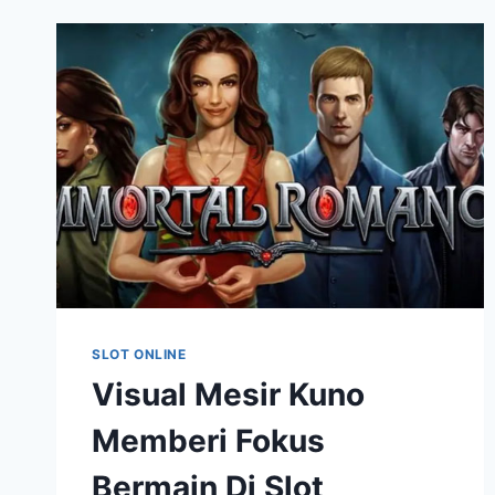
STABILITAS
BERMAIN
DI
SLOT
STARBURST
SLOT ONLINE
Visual Mesir Kuno
Memberi Fokus
Bermain Di Slot