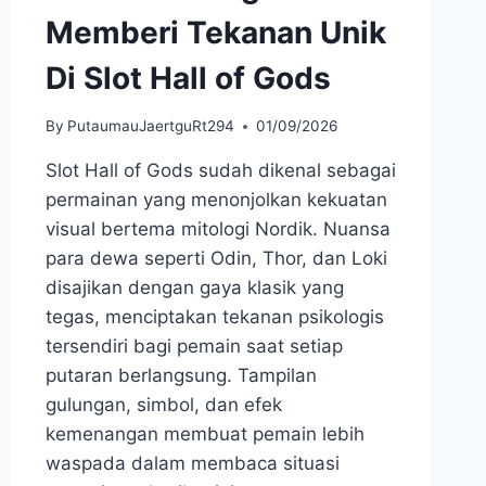
Memberi Tekanan Unik
Di Slot Hall of Gods
By
PutaumauJaertguRt294
01/09/2026
Slot Hall of Gods sudah dikenal sebagai
permainan yang menonjolkan kekuatan
visual bertema mitologi Nordik. Nuansa
para dewa seperti Odin, Thor, dan Loki
disajikan dengan gaya klasik yang
tegas, menciptakan tekanan psikologis
tersendiri bagi pemain saat setiap
putaran berlangsung. Tampilan
gulungan, simbol, dan efek
kemenangan membuat pemain lebih
waspada dalam membaca situasi