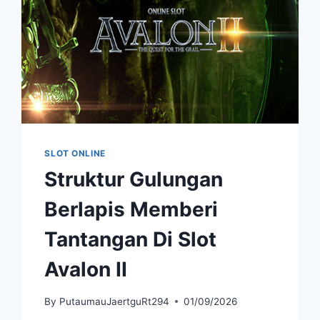
SLOT ONLINE
Struktur Gulungan
Berlapis Memberi
Tantangan Di Slot
Avalon II
By
PutaumauJaertguRt294
01/09/2026