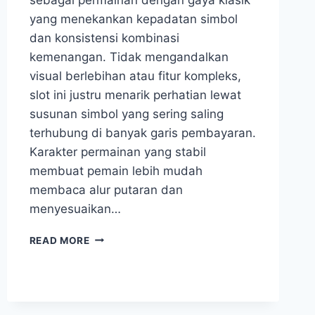
yang menekankan kepadatan simbol
dan konsistensi kombinasi
kemenangan. Tidak mengandalkan
visual berlebihan atau fitur kompleks,
slot ini justru menarik perhatian lewat
susunan simbol yang sering saling
terhubung di banyak garis pembayaran.
Karakter permainan yang stabil
membuat pemain lebih mudah
membaca alur putaran dan
menyesuaikan…
POLA
READ MORE
KOMBINASI
SIMBOL
PADAT
TERASA
DI