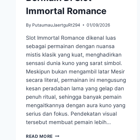
Immortal Romance
By
PutaumauJaertguRt294
01/09/2026
Slot Immortal Romance dikenal luas
sebagai permainan dengan nuansa
mistis klasik yang kuat, menghadirkan
sensasi dunia kuno yang sarat simbol.
Meskipun bukan mengambil latar Mesir
secara literal, permainan ini mengusung
kesan peradaban lama yang gelap dan
penuh ritual, sehingga banyak pemain
mengaitkannya dengan aura kuno yang
serius dan fokus. Pendekatan visual
tersebut membuat pemain lebih…
VISUAL
READ MORE