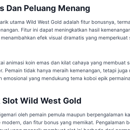
us Dan Peluang Menang
tarik utama Wild West Gold adalah fitur bonusnya, term
nangan. Fitur ini dapat meningkatkan hasil kemenanga
il menambahkan efek visual dramatis yang memperkuat 
rtai animasi koin emas dan kilat cahaya yang membuat
er. Pemain tidak hanya meraih kemenangan, tetapi juga
an emosional yang mendukung tema koboi epik permainan
 Slot Wild West Gold
digemari oleh pemain pemula maupun berpengalaman ka
 modern, dan fitur bonus yang memikat. Pengalaman b