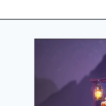
Skip
to
content