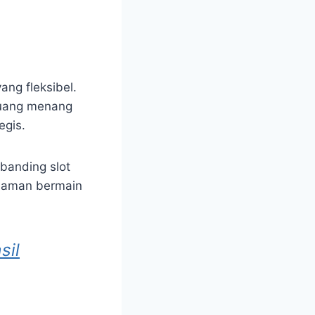
ng fleksibel.
luang menang
egis.
banding slot
alaman bermain
sil