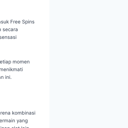
asuk Free Spins
n secara
sensasi
 setiap momen
 menikmati
 ini.
rena kombinasi
ermain yang