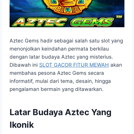
Aztec Gems hadir sebagai salah satu slot yang
menonjolkan keindahan permata berkilau
dengan latar budaya Aztec yang misterius.
Dibawah ini
SLOT GACOR FITUR MEWAH
akan
membahas pesona Aztec Gems secara
informatif, mulai dari tema, desain, hingga
pengalaman bermain yang ditawarkan.
Latar Budaya Aztec Yang
Ikonik