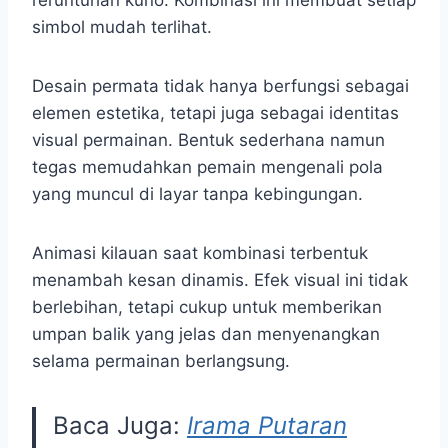
simbol mudah terlihat.
Desain permata tidak hanya berfungsi sebagai
elemen estetika, tetapi juga sebagai identitas
visual permainan. Bentuk sederhana namun
tegas memudahkan pemain mengenali pola
yang muncul di layar tanpa kebingungan.
Animasi kilauan saat kombinasi terbentuk
menambah kesan dinamis. Efek visual ini tidak
berlebihan, tetapi cukup untuk memberikan
umpan balik yang jelas dan menyenangkan
selama permainan berlangsung.
Baca Juga:
Irama Putaran