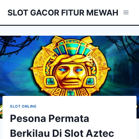
Skip
SLOT GACOR FITUR MEWAH
to
content
SLOT ONLINE
Pesona Permata
Berkilau Di Slot Aztec