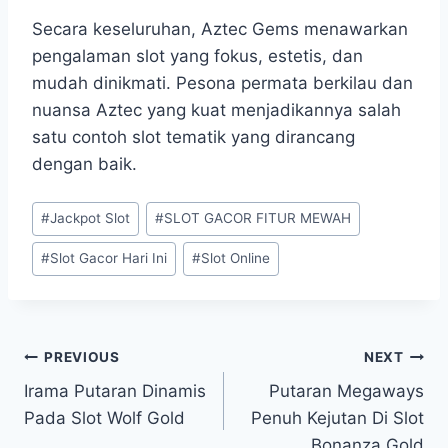
Secara keseluruhan, Aztec Gems menawarkan
pengalaman slot yang fokus, estetis, dan
mudah dinikmati. Pesona permata berkilau dan
nuansa Aztec yang kuat menjadikannya salah
satu contoh slot tematik yang dirancang
dengan baik.
Post
#
Jackpot Slot
#
SLOT GACOR FITUR MEWAH
Tags:
#
Slot Gacor Hari Ini
#
Slot Online
Post
PREVIOUS
NEXT
Irama Putaran Dinamis
Putaran Megaways
navigation
Pada Slot Wolf Gold
Penuh Kejutan Di Slot
Bonanza Gold