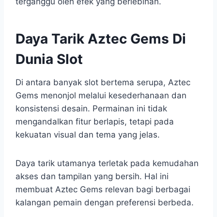
terganggu oleh efek yang berlebihan.
Daya Tarik Aztec Gems Di
Dunia Slot
Di antara banyak slot bertema serupa, Aztec
Gems menonjol melalui kesederhanaan dan
konsistensi desain. Permainan ini tidak
mengandalkan fitur berlapis, tetapi pada
kekuatan visual dan tema yang jelas.
Daya tarik utamanya terletak pada kemudahan
akses dan tampilan yang bersih. Hal ini
membuat Aztec Gems relevan bagi berbagai
kalangan pemain dengan preferensi berbeda.