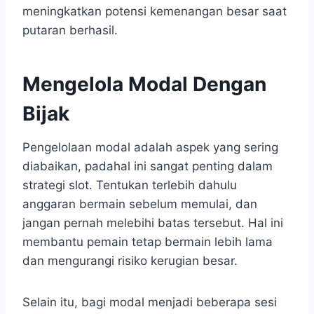
meningkatkan potensi kemenangan besar saat
putaran berhasil.
Mengelola Modal Dengan
Bijak
Pengelolaan modal adalah aspek yang sering
diabaikan, padahal ini sangat penting dalam
strategi slot. Tentukan terlebih dahulu
anggaran bermain sebelum memulai, dan
jangan pernah melebihi batas tersebut. Hal ini
membantu pemain tetap bermain lebih lama
dan mengurangi risiko kerugian besar.
Selain itu, bagi modal menjadi beberapa sesi