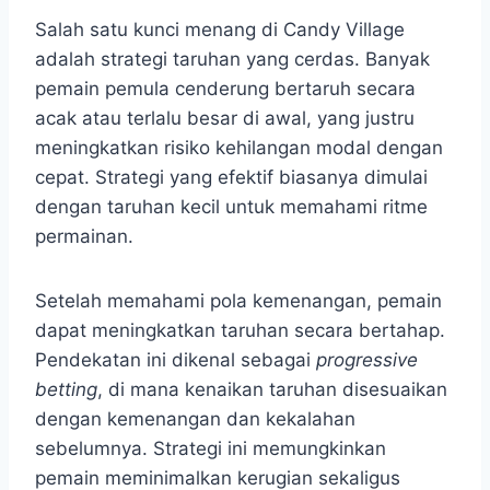
Salah satu kunci menang di Candy Village
adalah strategi taruhan yang cerdas. Banyak
pemain pemula cenderung bertaruh secara
acak atau terlalu besar di awal, yang justru
meningkatkan risiko kehilangan modal dengan
cepat. Strategi yang efektif biasanya dimulai
dengan taruhan kecil untuk memahami ritme
permainan.
Setelah memahami pola kemenangan, pemain
dapat meningkatkan taruhan secara bertahap.
Pendekatan ini dikenal sebagai
progressive
betting
, di mana kenaikan taruhan disesuaikan
dengan kemenangan dan kekalahan
sebelumnya. Strategi ini memungkinkan
pemain meminimalkan kerugian sekaligus