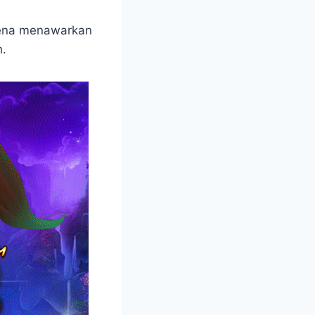
arena menawarkan
h.