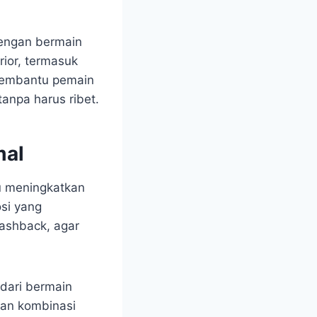
Dengan bermain
rior, termasuk
 membantu pemain
anpa harus ribet.
mal
u meningkatkan
si yang
cashback, agar
ndari bermain
gan kombinasi