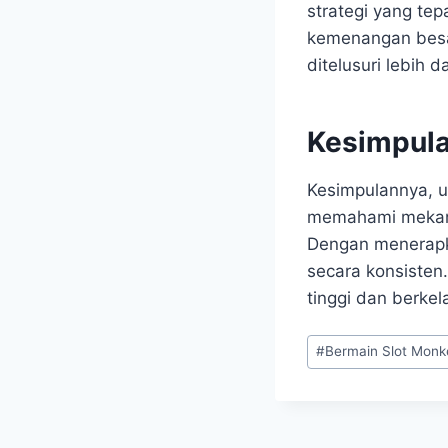
strategi yang tep
kemenangan besar
ditelusuri lebih 
Kesimpul
Kesimpulannya, 
memahami mekanis
Dengan menerapka
secara konsisten
tinggi dan berkel
Post
#
Bermain Slot Monk
Tags: