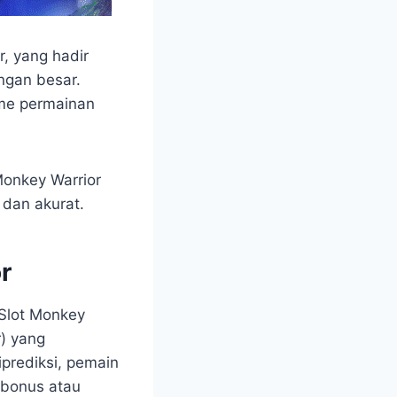
, yang hadir
ngan besar.
me permainan
onkey Warrior
dan akurat.
r
Slot Monkey
) yang
iprediksi, pemain
 bonus atau