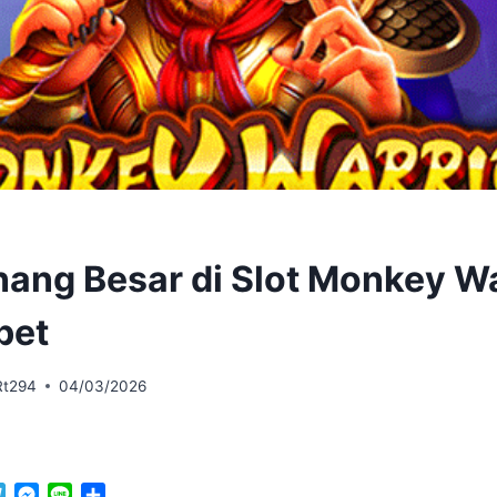
ang Besar di Slot Monkey Wa
bet
Rt294
04/03/2026
T
M
L
S