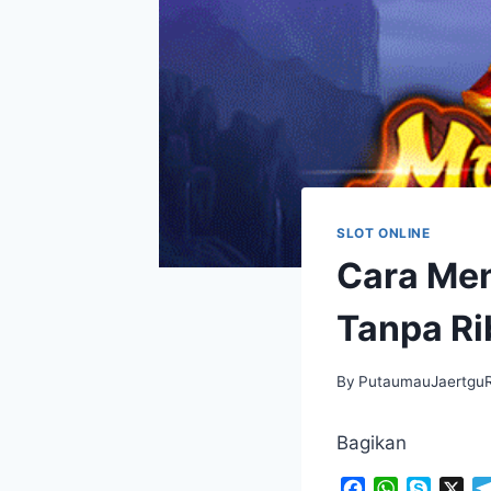
SLOT ONLINE
Cara Men
Tanpa Ri
By
PutaumauJaertgu
Bagikan
F
W
S
X